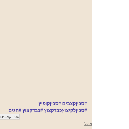
#סכיןקצבים
#סכיןקופיץ
#סכיןלקיצוץכבדקצוץ
#כבדקצוץ
#חגים
סכין קצבים
אוכל