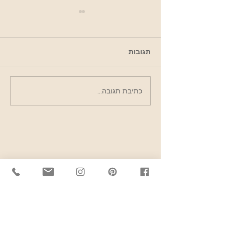
תגובות
פרש דה מרקט- מסעדת
כתיבת תגובה...
שף כשרה, חוויה קולינרית
לכול המשפחה