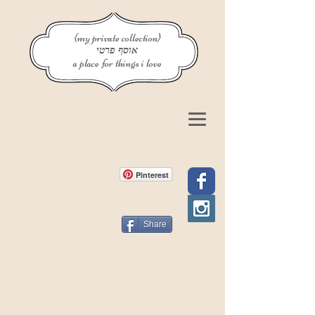
{my private collection}
אוסף פרטי
a place for things i love
Pinterest
Share
פוסט