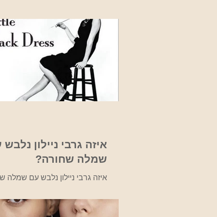
שגרת החיים במחנה לצד הפחד, הז
והאימה מפני הנאצים. א
בגטאות, ציורים שבעצם מצליחים 
סיפורם של אותם ילדים ומראות הזו
ובמחנות. בבית טרזין אשר בקיב
איחוד, מוצגים מאות ציורים של יל
בגטו זה בתקופה זו, כמו כן, מוצגים 
נוס
שנה אנחנו כאן כדי לזכור את הכל 
נשכח! מקור http://fcit.coedu.usf.edu/Ho
איזה גרבי ניילון נלבש 
שמלה שחורה?
איזה גרבי ניילון נלבש עם שמלה ש