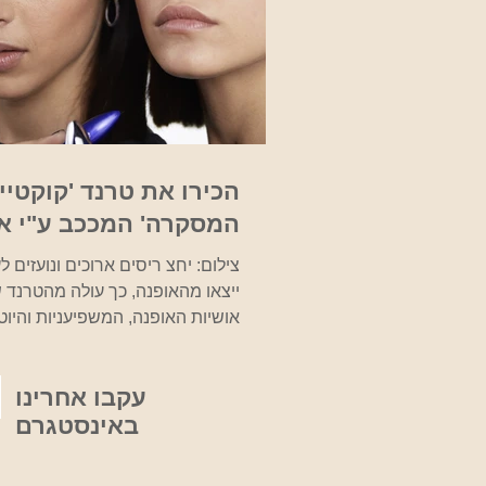
הכירו את טרנד 'קוקטי
המסקרה' המככב ע"י א
אופנה ב - TikTok
צילום: יחצ ריסים ארוכים ונועזים ל
ייצאו מהאופנה, כך עולה מהטרנד
אושיות האופנה, המשפיעניות והיוטי
בהמוניהן וגורם להן...
עקבו אחרינו
באינסטגרם