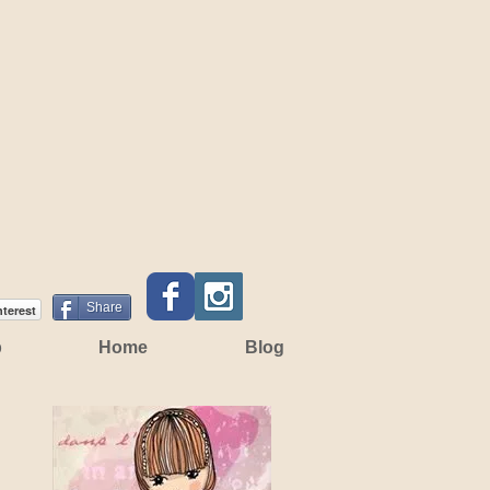
Share
nterest
p
Home
Blog