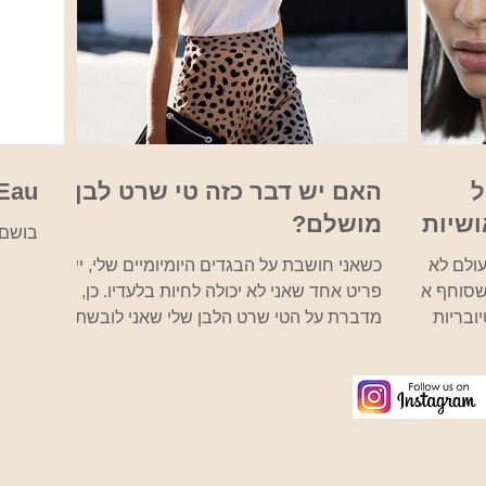
יל
האם יש דבר כזה טי שרט לבן
'Eau
ושיות
מושלם?
בושם שנל u
עולם לא
כשאני חושבת על הבגדים היומיומיים שלי, יש
 שסוחף את
פריט אחד שאני לא יכולה לחיות בלעדיו. כן, אני
ובריות
מדברת על הטי שרט הלבן שלי שאני לובשת
עם ז'קט או...