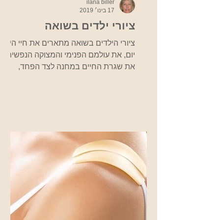
ilana biller
17 בינו׳ 2019
ציורי ילדים בשואה
ציורי הילדים בשואה מתארים את חיי היום
יום, את עולמם הפנימי והמצוקה הנפשית,
את שגרת החיים במחנה לצד הפחד,
הזעזוע והאימה מפני הנאצים. אלפי ציורי
ילדים נמצאו בגטאות, ציורים שבעצם
מצליחים להנציח את סיפורם של אותם
ילדים ומראות הזוועה בגטו ובמחנות. בבית
טרזין אשר בקיבוץ גבעת חיים איחוד,
מוצגים מאות ציורים של ילדים ששהו בגטו
זה בתקופה זו, כמו כן, מוצגים ציורים
נוספים במוזיאון היהודי שבפראג. שנה
אחר שנה אנחנו כאן כדי לזכור את הכל
לעולם לא נשכח! מקור
http://fcit.coedu.usf.edu/Ho