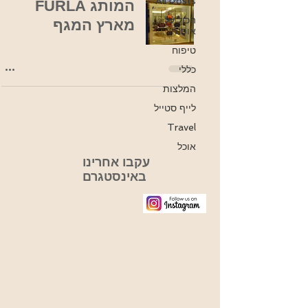
All Posts
המותג FURLA
הכול על
מארץ המגף
אופנה
טיפוח
כללי
המלצות
לייף סטייל
Travel
אוכל
עקבו אחרינו
באינסטגרם