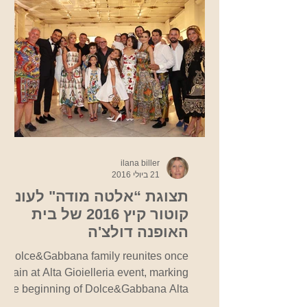
ilana biller
21 ביולי 2016
תצוגת “אלטה מודה" לעונת
קוטור קיץ 2016 של בית
האופנה דולצ'ה
וגבאנה-אורחת הכבוד סופיה
Dolce&Gabbana family reunites once
לורן
again at Alta Gioielleria event, marking
the beginning of Dolce&Gabbana Alta
Moda. Photo...