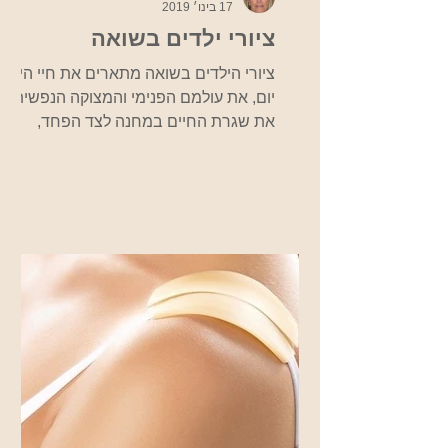
17 בינו׳ 2019
ציורי ילדים בשואה
ציורי הילדים בשואה מתארים את חיי היום
יום, את עולמם הפנימי והמצוקה הנפשית,
את שגרת החיים במחנה לצד הפחד,
הזעזוע והאימה מפני הנאצים. אלפי ציורי
ילדים נמצאו בגטאות, ציורים שבעצם
מצליחים להנציח את סיפורם של אותם
ילדים ומראות הזוועה בגטו ובמחנות. בבית
טרזין אשר בקיבוץ גבעת חיים איחוד,
מוצגים מאות ציורים של ילדים ששהו בגטו
זה בתקופה זו, כמו כן, מוצגים ציורים
נוספים במוזיאון היהודי שבפראג. שנה
אחר שנה אנחנו כאן כדי לזכור את הכל
לעולם לא נשכח! מקור
http://fcit.coedu.usf.edu/Ho