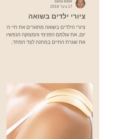
ilana biller
17 בינו׳ 2019
ציורי ילדים בשואה
ציורי הילדים בשואה מתארים את חיי היום
יום, את עולמם הפנימי והמצוקה הנפשית,
את שגרת החיים במחנה לצד הפחד,
הזעזוע והאימה מפני הנאצים. אלפי ציורי
ילדים נמצאו בגטאות, ציורים שבעצם
מצליחים להנציח את סיפורם של אותם
ילדים ומראות הזוועה בגטו ובמחנות. בבית
טרזין אשר בקיבוץ גבעת חיים איחוד,
מוצגים מאות ציורים של ילדים ששהו בגטו
זה בתקופה זו, כמו כן, מוצגים ציורים
נוספים במוזיאון היהודי שבפראג. שנה
אחר שנה אנחנו כאן כדי לזכור את הכל
לעולם לא נשכח! מקור
http://fcit.coedu.usf.edu/Ho