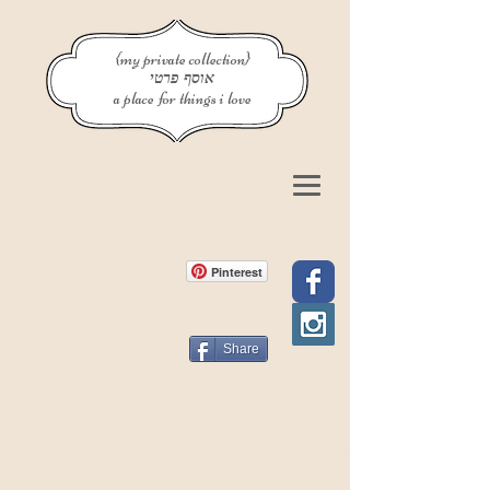
{my private collection}
אוסף פרטי
a place for things i love
Pinterest
Share
פוסט