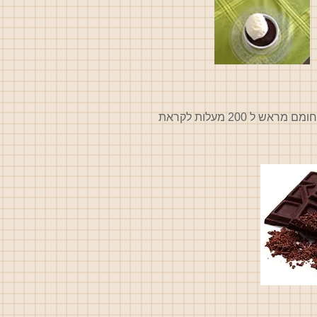
ניתן להכין את התערובת לפני הארוחה ולהשאיר בתוך הקעריות בטמפ' החדר ולהכניס לתנור מחומם מראש ל 200 מעלות לקראת