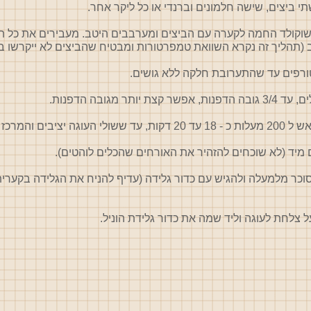
 ביצים, שישה חלמונים וברנדי או כל ליקר אחר.
וקולד החמה לקערה עם הביצים ומערבבים היטב. מעבירים את כל ת
 (תהליך זה נקרא השוואת טמפרטורות ומבטיח שהביצים לא ייקרשו ב
טורפים עד שהתערובת חלקה ללא גושים.
תר מגובה הדפנות.
. (אני אופה 18 דקות).
 מיד (לא שוכחים להזהיר את האורחים שהכלים לוהטים).
כר מלמעלה ולהגיש עם כדור גלידה (עדיף להניח את הגלידה בקערי
 צלחת לעוגה וליד שמה את כדור גלידת הוניל.