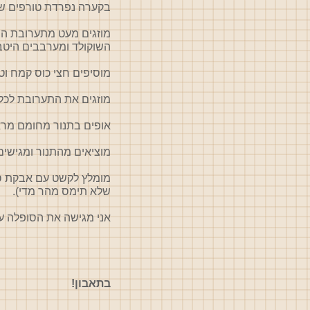
בקערה נפרדת טורפים שתי
מוזגים מעט מתערובת
הש
השוקולד ומערבבים היטב
מוסיפים חצי כוס קמח ו
מוזגים את התערובת לכלים, עד 3/4 גובה הדפנות, אפשר קצת יו
אופים בתנור מחומם מראש ל 200 מעלות כ - 18 עד 20 דקות, עד ששולי העוגה יציבים והמרכז עדיין נוזלי
מוציאים מהתנור ומגישים
מומלץ לקשט עם אבקת סו
שלא תימס מהר מדי).
אני מגישה את הסופלה על
בתאבון!