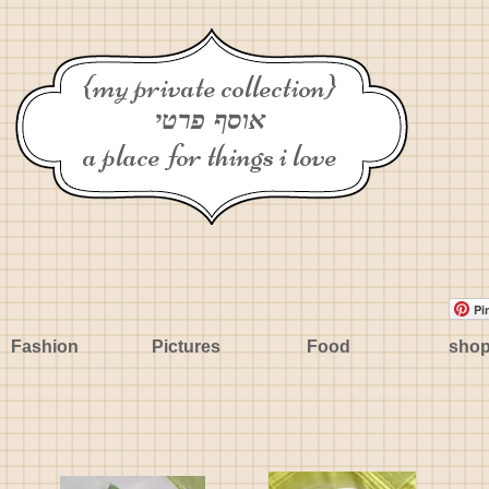
{my private collection}
אוסף פרטי
a place for things i love
Pi
Fashion
Pictures
Food
sho