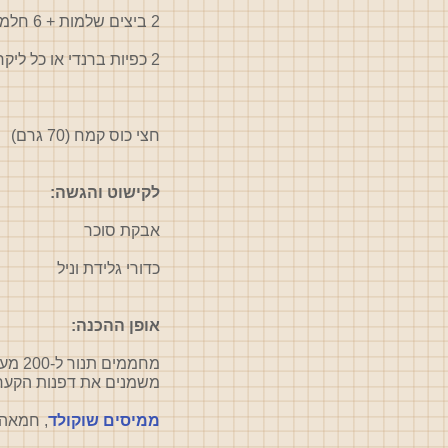
2 ביצים שלמות + 6 חלמונים (צהוב)
2 כפיות ברנדי או כל ליקר אחר (אני שמה בדרך כלל ליקר תפוזים או מה שיש בבית באותו זמן)
חצי כוס קמח (70 גרם)
לקישוט והגשה:
אבקת סוכר
כדורי גלידת וניל
אופן ההכנה:
מחממים תנור ל-200 מעלות.
משמנים את דפנות הקערי
ממיסים שו
קולד
,
חמאה ו