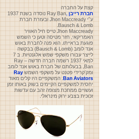
קצת על החברה
חברת רייבן
,
Ray Ban נוסדה בשנת 1937
ע"י Jhon Maccready ובעזרת חברת
Bausch & Lomb.
Jhon Maccready טייס חיל האוויר
האמריקאי, חזר מטיסה וטען כי השמש
פוגעת בראייתו. הוא פנה לחברת באוש
אנד לומב (Bausch & Lomb) בבקשה
לייצר עבורו משקפי שמש אלגנטיות. ב 7
למאי 1937 רשמה חברה חדשה – Ray
Ban, בבעלותם של חברת באוש אנד לומב
ומק'קרידי פטנט על משקפי השמש
Ray
Ban Aviators
. המשקפיים היו קלים מאוד
יחסית למשקפיים הקיימים בשוק באותו זמן
ועשויים ממתכת מצופה זהב עם עדשות
זכוכית בצבע ירוק מינראלי.