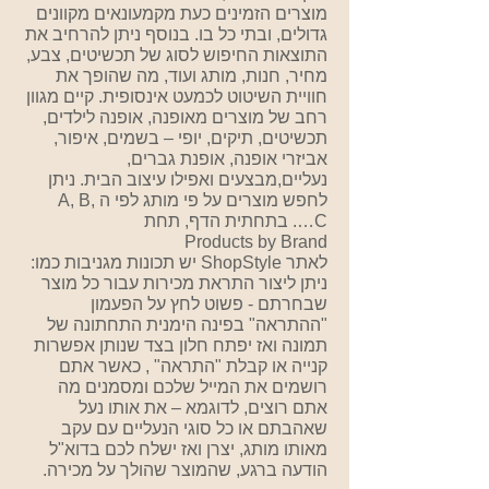
מוצרים הזמינים כעת מקמעונאים מקוונים
גדולים, ובתי כל בו. בנוסף ניתן להרחיב את
התוצאות החיפוש לסוג של תכשיטים, צבע,
מחיר, חנות, מותג ועוד, מה שהופך את
חוויית השיטוט לכמעט אינסופית. קיים מגוון
רחב של מוצרים מאופנה, אופנה לילדים,
תכשיטים, תיקים, יופי – בשמים, איפור,
אביזרי אופנה, אופנת גברים,
נעליים,מבצעים ואפילו עיצוב הבית. ניתן
לחפש מוצרים על פי מותג לפי ה
A, B,
C
…. בתחתית הדף, תחת
Products by Brand
לאתר
ShopStyle
יש תכונות מגניבות כמו:
ניתן ליצור התראת מכירות עבור כל מוצר
שבחרתם - פשוט לחץ על הפעמון
"ההתראה" בפינה הימנית התחתונה של
תמונה ואז יפתח חלון בצד שנותן אפשרות
קנייה או קבלת "התראה" , כאשר אתם
רושמים את המייל שלכם ומסמנים מה
אתם רוצים, לדוגמא – את אותו נעל
שאהבתם או כל סוגי הנעליים עם עקב
מאותו מותג, יצרן ואז ישלח לכם בדוא"ל
הודעה ברגע, שהמוצר שהולך על מכירה.