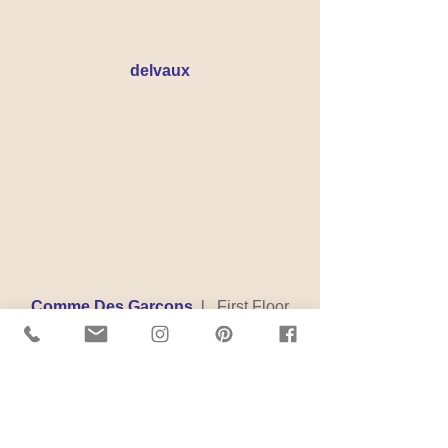
delvaux
Comme Des Garcons
  l   First Floor