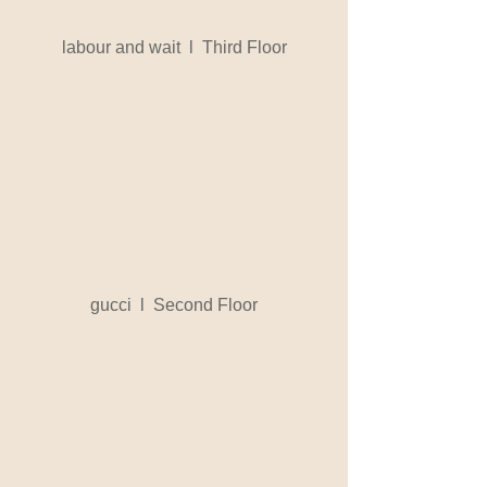
labour and wait  l  Third Floor
gucci  l  Second Floor