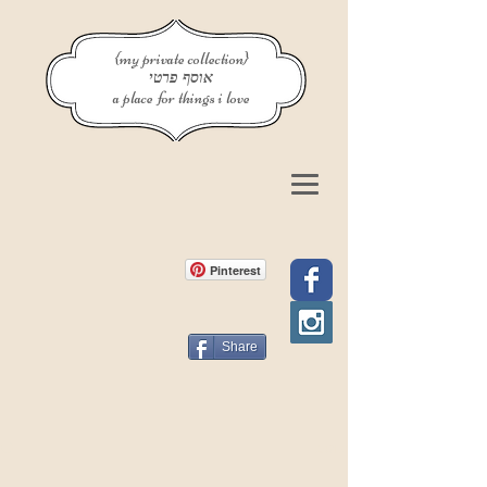
{my private collection}
אוסף פרטי
a place for things i love
Pinterest
Share
פוסט