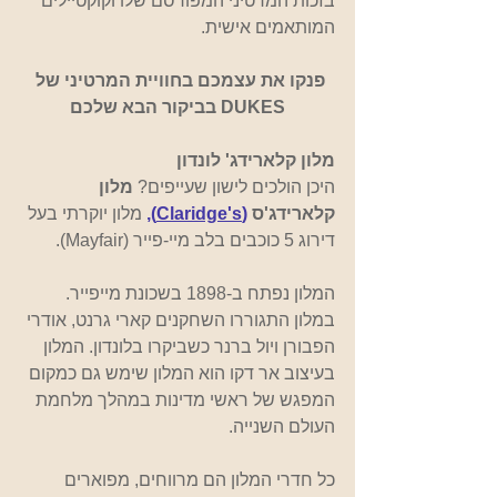
בזכות המרטיני המפורסם שלו וקוקטיילים 
המותאמים אישית.
פנקו את עצמכם בחוויית המרטיני של 
DUKES בביקור הבא שלכם
מלון קלארידג' לונדון
היכן הולכים לישון שעייפים? 
מלון 
קלארידג'ס
(Claridge's),
מלון יוקרתי בעל 
דירוג 5 כוכבים בלב מיי-פייר (Mayfair).
המלון נפתח ב-1898 בשכונת מייפייר. 
במלון התגוררו השחקנים קארי גרנט, אודרי 
הפבורן ויול ברנר כשביקרו בלונדון. המלון 
בעיצוב אר דקו הוא המלון שימש גם כמקום 
המפגש של ראשי מדינות במהלך מלחמת 
העולם השנייה.
כל חדרי המלון הם מרווחים, מפוארים 