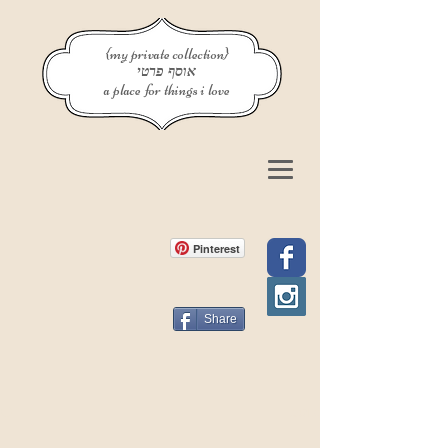
{my private collection}
אוסף פרטי
a place for things i love
Pinterest
Share
פוסט