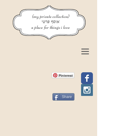
{my private collection}
אוסף פרטי
a place for things i love
Pinterest
Share
פוסט