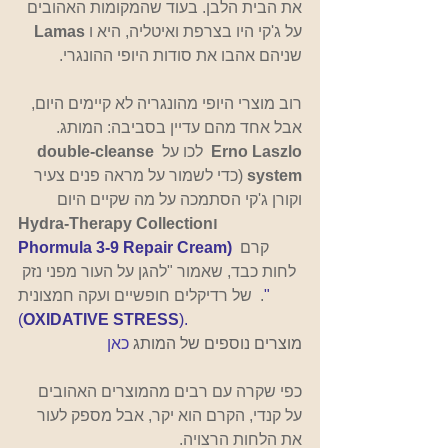
את הבית הלבן. בעוד שהמקומות האהובים 
על ג'קי היו בצרפת ואיטליה, היא ו 
Lamas
שניהם אהבו את סודות היופי ההונגרי.
רוב מוצרי היופי מהונגריה לא קיימים היום, 
אבל אחד מהם עדיין בסביבה: המותג. 
Erno Laszlo
  לכו על 
double-cleanse 
system
 (כדי לשמור על מראה פנים צעיר 
וקורן ג'קי הסתמכה על מה שקיים היום
Hydra-Therapy Collectionו
קרם 
Phormula 3-9 Repair Cream)
לחות כבד, שאמור "להגן על העור מפני נזק 
"
של רדיקלים חופשיים ועקה חמצונית  .
(
OXIDATIVE STRESS
).
מוצרים נוספים של המותג
כאן
כפי שקרה עם רבים מהמוצרים האהובים 
על קנדי, הקרם הוא יקר, אבל מספק לעור 
את הלחות הרצויה.