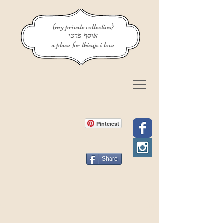
{my private collection}
אוסף פרטי
a place for things i love
Pinterest
Share
פוסט