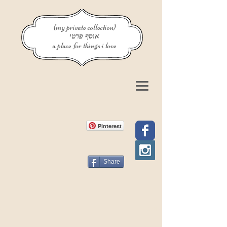
{my private collection}
אוסף פרטי
a place for things i love
Pinterest
Share
פוסט