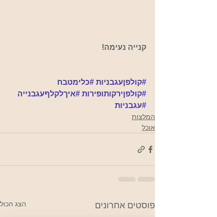
קנייה נעימה!
#קולפןעגבניות
#כלימטבח
#קולפןירקותופירות
#איךלקלףעגבנייה
#עגבניות
המלצות
אוכל
הצג הכול
פוסטים אחרונים