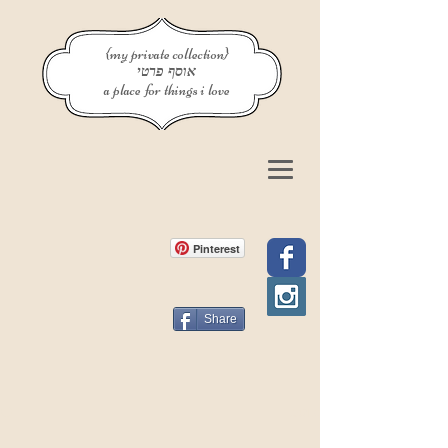
{my private collection}
אוסף פרטי
a place for things i love
Pinterest
Share
פוסט