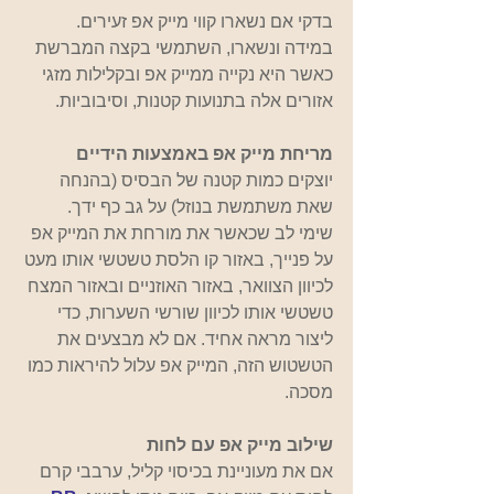
בדקי אם נשארו קווי מייק אפ זעירים. 
במידה ונשארו, השתמשי בקצה המברשת 
כאשר היא נקייה ממייק אפ ובקלילות מזגי 
אזורים אלה בתנועות קטנות, וסיבוביות.
מריחת מייק אפ באמצעות הידיים
יוצקים כמות קטנה של הבסיס (בהנחה 
שאת משתמשת בנוזל) על גב כף ידך.
שימי לב שכאשר את מורחת את המייק אפ 
על פנייך, באזור קו הלסת טשטשי אותו מעט 
לכיוון הצוואר, באזור האוזניים ובאזור המצח 
טשטשי אותו לכיוון שורשי השערות, כדי 
ליצור מראה אחיד. אם לא מבצעים את 
הטשטוש הזה, המייק אפ עלול להיראות כמו 
מסכה. 
שילוב מייק אפ עם לחות 
אם את מעוניינת בכיסוי קליל, ערבבי קרם 