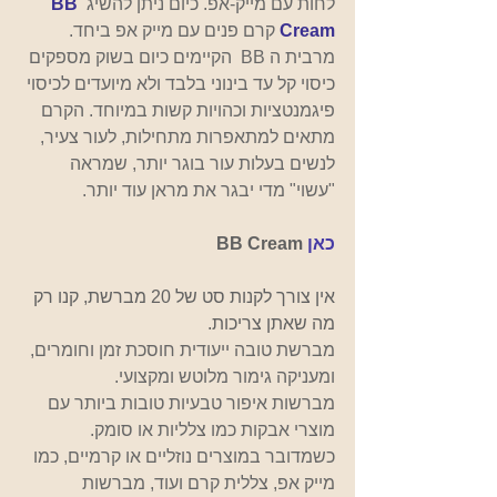
לחות עם מייק-אפ. כיום ניתן להשיג 
BB 
Cream
 קרם פנים עם מייק אפ ביחד. 
מרבית ה BB  הקיימים כיום בשוק מספקים 
כיסוי קל עד בינוני בלבד ולא מיועדים לכיסוי 
פיגמנטציות וכהויות קשות במיוחד. הקרם 
מתאים למתאפרות מתחילות, לעור צעיר, 
לנשים בעלות עור בוגר יותר, שמראה 
"עשוי" מדי יבגר את מראן עוד יותר.
כאן
BB Cream
אין צורך לקנות סט של 20 מברשת, קנו רק 
מה שאתן צריכות.    
מברשת טובה ייעודית חוסכת זמן וחומרים, 
ומעניקה גימור מלוטש ומקצועי.
מברשות איפור טבעיות טובות ביותר עם 
מוצרי אבקות כמו צלליות או סומק. 
כשמדובר במוצרים נוזליים או קרמיים, כמו 
מייק אפ, צללית קרם ועוד, מברשות 