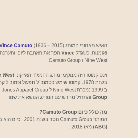
האיש מאחורי המותג 
(2015 – 1936)
Vince Camuto
ואומנות. כשגדל 
Vince 
הפך את האהבה ליופי והערכה 
Nine West ו Camuto Group.
וינס קמוטו היה ממקימי מותג ההנעלה האייקוני 
e West
בשנת 1978. קמוטו שימש כסמנכ"ל תפעול וכמוביל קריאייטיבי במשך שנים רבות ותרם רבות להצלחת המותג.
ב 1999 נמכרה Nine West ל Jones Apparel Group וקמוטו עזב. לאחר מכן הקים את 
Group
 והתחיל מחדש עם המותג הנושא את שמו.
מה כולל כיום Camuto Group?
המותד 
Camuto Group
 נוסד בשנת 2001 
 וכיום הוא
(ABG)
 מאז 2018. 