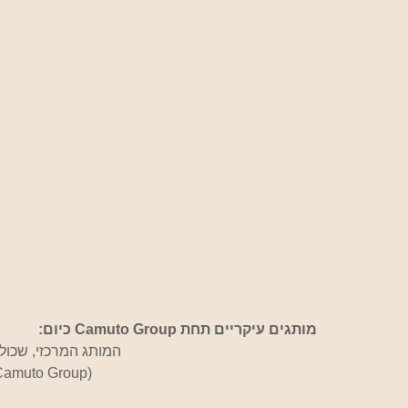
מותגים עיקריים תחת Camuto Group כיום:
 – המותג המרכזי, שכו
 – ליין נשי, אלגנטי ומתוחכם (שייך גם הוא ל-o Group