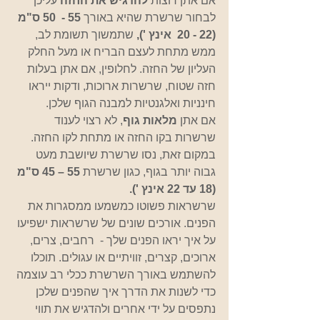
אם אתן רוצות 
להדגיש את החזה 
עליכן 
לבחור שרשרת שהיא באורך 
55 -  50 ס"מ 
(22 - 20  אינץ '),
 שתמשוך תשומת לב, 
ממש מתחת לעצם הבריח או מעל החלק 
העליון של החזה. לחלופין, אם אתן בעלות 
חזה שטוח, שרשרות ארוכות, ודקות ייראו 
חינניות ואלגנטיות למבנה הגוף שלכן.  
אם אתן 
מלאות גוף
, לא רצוי לענוד 
שרשרות בקו החזה או מתחת לקו החזה. 
במקום זאת, נסו שרשרת שיושבת מעט 
גבוה יותר בגוף, כגון שרשרת 
55 – 45 ס"מ 
(18 עד 22 אינץ ').
שרשראות פשוטו כמשמעו ממסגרות את 
הפנים. אורכים שונים של שרשראות ישפיעו 
על איך יראו הפנים שלך -  רחבים, צרים, 
ארוכים, קצרים, זוויתיים או עגולים. תוכלו 
להשתמש באורך השרשרת ככלי רב עוצמה 
כדי לשנות את הדרך איך שהפנים שלכן 
נתפסים על ידי אחרים ולהדגיש את תווי 