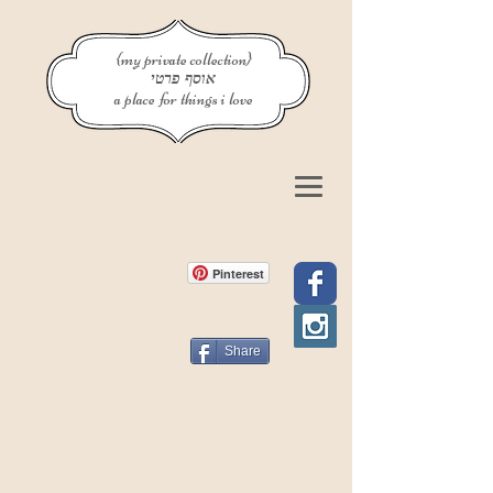
{my private collection}
אוסף פרטי
a place for things i love
Pinterest
Share
פוסט