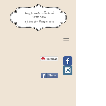
{my private collection}
אוסף פרטי
a place for things i love
Pinterest
Share
פוסט