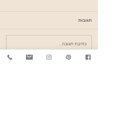
תגובות
לחגוג את יום האישה
כתיבת תגובה...
הבינלאומי במילנו