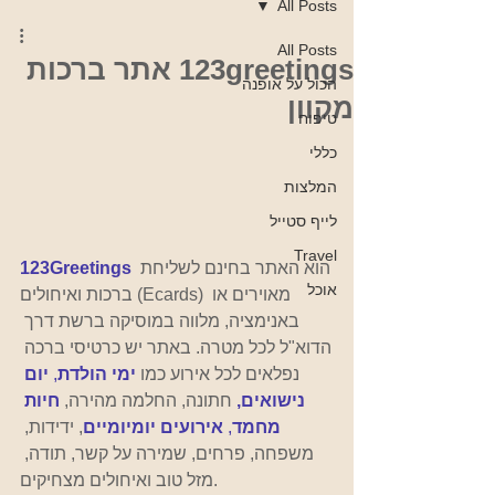
All Posts
All Posts
123greetings אתר ברכות
הכול על אופנה
מקוון
טיפוח
כללי
המלצות
לייף סטייל
Travel
 הוא האתר בחינם לשליחת 
123Greetings
אוכל
ברכות ואיחולים (Ecards) מאוירים או 
באנימציה, מלווה במוסיקה ברשת דרך 
הדוא"ל לכל מטרה. באתר יש כרטיסי ברכה 
נפלאים לכל אירוע כמו
ימי הולדת
, 
יום 
נישואים,
חתונה, החלמה מהירה,
חיות 
מחמד
, 
אירועים 
יומיומיים
, ידידות, 
משפחה, פרחים, שמירה על קשר, תודה, 
מזל טוב ואיחולים מצחיקים. 