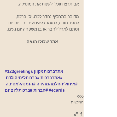
אם תרצו תוכלו לשנות את המוסיקה. 
מדובר בתחליף נהדר לכרטיסי ברכה, 
להגיד תודה, להזמנה לאירועים, חיי יום יום 
וסתם לאחל לחבר או בן משפחה יום נעים. 
אתר שכולו הנאה
#123greetingsאתרברכותמקוון
#אתרברכות
#ברכותלימיהולדת
#איחוליהחלמהמהירה
#הזמנהלמסיבה
#ecards
#חברות
#ברכותליוםיום
כללי
המלצות