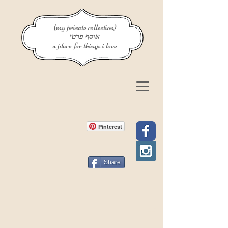
{my private collection}
אוסף פרטי
a place for things i love
Pinterest
Share
פוסט