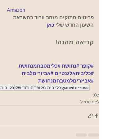
Amazon
פריטים מתוקים מזהב וורוד בהשראת 
השעון החדש שלי 
כאן
קריאה מהנה!
#קופר
#נחושת
#כלימטבחמנחושת
#כליביתאלגנטיים
#אביזריםלבית
#אביזריםלמטבחמנחושת
gianvito-rossi
כלי בית מקופר
הוורוד שלי
כלי בית
כללי
לייף סטייל