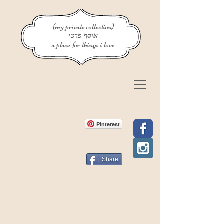
{my private collection}
אוסף פרטי
a place for things i love
Pinterest
Share
פוסט