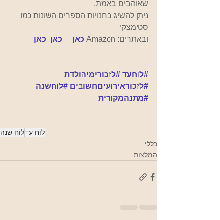
שאוהבים באמת.  
ניתן להשיג בחנויות הספרים השונות כמו 
סטימצקי 
ובאתרים: Amazon 
כאן
כאן
 כאן
#לוחעד
#לזכורימיהולדת
#לזכוראירועיםחשובים
#לוחשנה
#מתנהמקורית
לוח עד
לוח שנה
כללי
המלצות