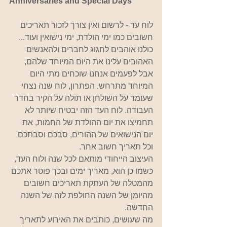
Anniversaries and Special Days
לוח עד - לרשום ואין צורך לזכור תאריכים 
חשובים כמו ימי הולדת, ימי נישואין ועוד... 
כולנו אוהבים לחגוג לחברים ולהאנשים 
האהובים עלינו את היום המיוחד שלהם, 
אבל לפעמים אנחנו שוכחים מתי היום 
המיוחד מתרחש. הפתרון, לוח שנה נצחי 
שעומד על השולחן או תולה על הקיר בחדר 
העבודה. לוח העד הזה יבטיח שיותר לא 
תחמיצו את יום ההולדת של החמות, את 
יום הנישואים של ההורים, סבכם וסבתכם 
וכל תאריך חשוב אחר.  
העיצוב הייחודי מותאם לכל שנה ולוח העד, 
כשמו כן הוא, מאריך ימים ובכך פוטר אתכם 
מהמטלה של העתקת תאריכים חשובים 
מהיומן של השנה החולפת לזה של השנה 
החדשה. 
מה שעושים, כותבים את האירוע לתאריך 