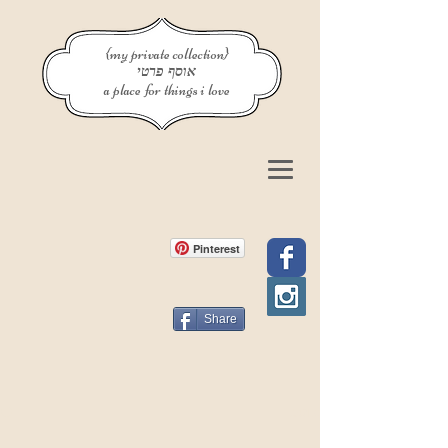
{my private collection}
אוסף פרטי
a place for things i love
Pinterest
Share
פוסט