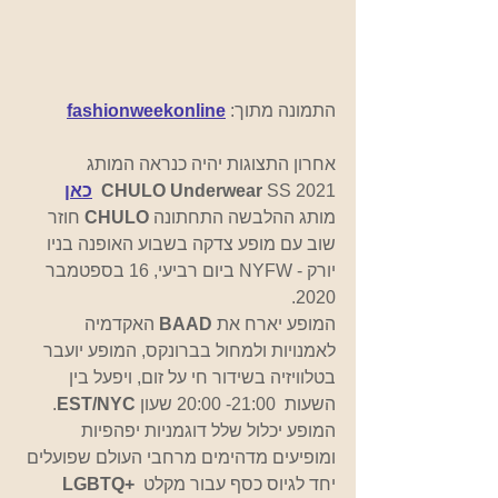
התמונה מתוך:
fashionweekonline
אחרון התצוגות יהיה כנראה המותג 
 SS 2021
CHULO Underwear
כאן
מותג ההלבשה התחתונה 
CHULO
 חוזר 
שוב עם מופע צדקה בשבוע האופנה בניו 
יורק - NYFW ביום רביעי, 16 בספטמבר 
2020.
המופע יארח את 
BAAD
 האקדמיה 
לאמנויות ולמחול בברונקס, המופע יועבר 
בטלוויזיה בשידור חי על זום, ויפעל בין 
השעות  21:00- 20:00 שעון 
EST/NYC
. 
המופע יכלול שלל דוגמניות יפהפיות 
ומופיעים מדהימים מרחבי העולם שפועלים 
יחד לגיוס כסף עבור מקלט 
LGBTQ+