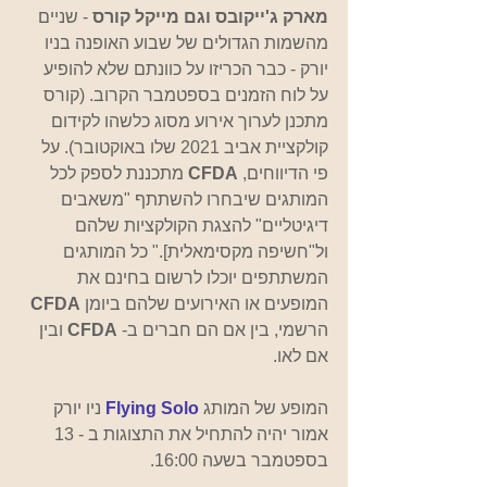
מארק ג'ייקובס וגם מייקל קורס
 - שניים 
מהשמות הגדולים של שבוע האופנה בניו 
יורק - כבר הכריזו על כוונתם שלא להופיע 
על לוח הזמנים בספטמבר הקרוב. (קורס 
מתכנן לערוך אירוע מסוג כלשהו לקידום 
קולקציית אביב 2021 שלו באוקטובר). על 
פי הדיווחים, 
CFDA
 מתכננת לספק לכל 
המותגים שיבחרו להשתתף "משאבים 
דיגיטליים" להצגת הקולקציות שלהם 
ול"חשיפה מקסימאלית]." כל המותגים 
המשתתפים יוכלו לרשום בחינם את 
המופעים או האירועים שלהם ביומן 
CFDA 
הרשמי, בין אם הם חברים ב- 
CFDA 
ובין 
אם לאו.
המופע של המותג 
Flying Solo
 ניו יורק 
אמור יהיה להתחיל את התצוגות ב - 13 
בספטמבר בשעה 16:00. 