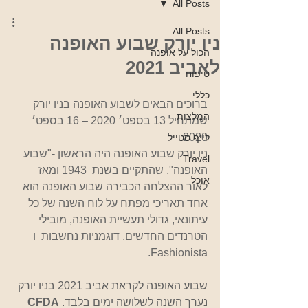
All Posts
All Posts
ניו יורק שבוע האופנה
הכול על אופנה
לאביב 2021
טיפוח
כללי
ברוכים הבאים לשבוע האופנה בניו יורק 
המלצות
שמתחיל 13 בספט׳ 2020 – 16 בספט׳ 
2020.
לייף סטייל
ניו יורק שבוע האופנה היה הראשון -"שבוע 
Travel
האופנה", שהתקיים בשנת  1943 ומאז 
אוכל
לאור ההצלחה הכבירה שבוע האופנה הוא 
אחד תאריכי מפתח על לוח השנה של כל 
עיתונאי, גדולי תעשיית האופנה, מובילי 
הטרנדים החדשים, דוגמניות נחשבות  ו 
Fashionista.
שבוע האופנה לקראת אביב 2021 בניו יורק 
נערך השנה לשלושה ימים בלבד. 
CFDA 