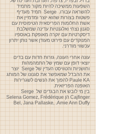
ברזיל ובפריז, צרפת. תערובת העדינה של
השפעות ממשיכה להיות מקור מתמיד
להשראה עבורו. Serge תמיד מעדיף
פשטות בצורות שהוא יוצר ומדמיין את
אשת החלומות הפריסאית הטיפוסית עם
סגנון נצחי ואלגנטיות עדינה שמשלבת
דיסקרטיות עם יוקרה מאופקת באוספיו
המנוקדים עם פירוט מעודן אשר נותן יתרון
עכשווי מודרני.
עונה אחרי העונה, גזרות חדות עם בדים
יוצאי דופן עם שמץ של התמהמהות
וחושניות והטוויסט העדין של Serge יוצר
את ההבדל שמאפשר את סגנונו של המותג
Paule KA להפוך את הנשים לשגרירות
האופנה הפריזאית.
בין מי לובש את הבגדים של Serge
Cajfinger הן Selena Gomez, Frédérique
Bel, Jana Pallaske, .Amie Ann Duffy