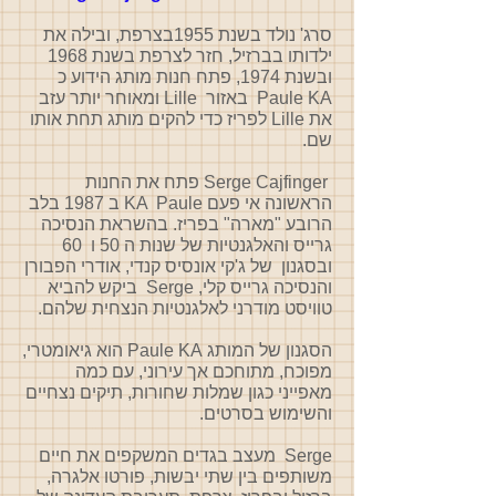
סרג' נולד בשנת 1955בצרפת, ובילה את
ילדותו בברזיל, חזר לצרפת בשנת 1968
ובשנת 1974, פתח חנות מותג הידוע כ
Paule KA באזור Lille ומאוחר יותר עזב
את Lille לפריז כדי להקים מותג תחת אותו
שם.
Serge Cajfinger פתח את החנות
הראשונה אי פעם KA Paule ב 1987 בלב
הרובע "מארה" בפריז. בהשראת הנסיכה
גרייס והאלגנטיות של שנות ה 50 ו 60
ובסגנון של ג'קי אונסיס קנדי, אודרי הפבורן
והנסיכה גרייס קלי, Serge ביקש להביא
טוויסט מודרני לאלגנטיות הנצחית שלהם.
הסגנון של המותג Paule KA הוא גיאומטרי,
מפוכח, מתוחכם אך עירוני, עם כמה
מאפייני כגון שמלות שחורות, תיקים נצחיים
והשימוש בסרטים.
Serge מעצב בגדים המשקפים את חיים
משותפים בין שתי יבשות, פורטו אלגרה,