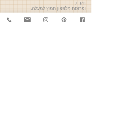
חזרת
ופרוסת מלפפון חמוץ למעלה.
* אני משתמשת לקיצוץ הכבד, הבצלים
והביצים בסכין מחושלת קצבים/סכין קופיץ,
שהיא סכין רב תכליתית פנטסטית .
כמובן שגם סכין חדה גדולה עושה את
העבודה.
הסכין מתאימה לאנשים שאוהבים לבשל
ורוצים את הכלי הנכון והבטוח למשימות
המטבח.
בתאבון!