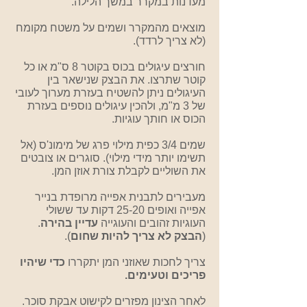
מעדנות במקרר במשך הלילה.
מוצאים מהמקרר ושמים על משטח מקומח
(לא צריך לרדד).
חורצים עיגולים בכוס בקוטר 8 ס"מ או כל
קוטר שתרצו. את הבצק שנישאר בין
העיגולים ניתן להשטיח בעזרת מערוך לעובי
של 3 מ"מ, ולהכין עיגולים נוספים בעזרת
הכוס או חותך עוגיות.
שמים 3/4 כפית מילוי פרג של מימונ'ס (אל
תשימו יותר מידי מילוי). סוגרים או צובטים
את השוליים לקבלת צורת אוזן המן.
מעבירים לתבנית אפייה מרופדת בנייר
אפייה ואופים 25-20 דקות עד ששולי
העוגיות זהובים והעוגייה
עדיין בהירה
.
(
הבצק לא צריך להיות שחום
).
צריך לחכות שאוזני המן יתקררו
כדי שיהיו
פריכים וטעימים.
לאחר הצינון מפזרים לקישוט אבקת סוכר.