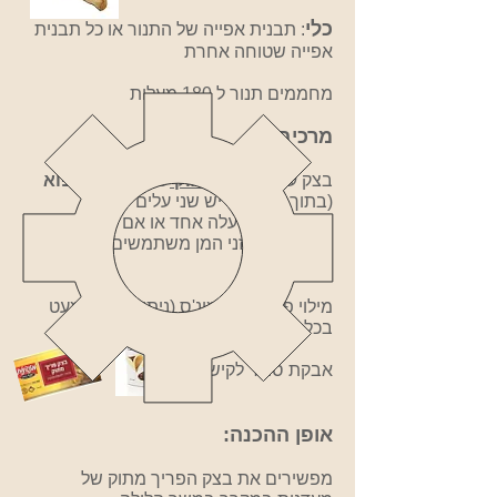
כלי
: תבנית אפייה של התנור או כל תבנית
אפייה שטוחה אחרת
מחממים תנור ל 180 מעלות
מרכיבים
:
בצק עלים
פריך
מתוק
של מעדנות
קפוא
(בתוך החבילה יש שני עלים
ניתן להפשיר עלה אחד או אם רוצים כמות
גדולה של אוזני המן משתמשים בכל
החבילה)
מילוי פרג של מימונ'ס (ניתן לקנות כמעט
בכל סופר)
אבקת סוכר לקישוט
אופן ההכנה:
מפשירים את בצק הפריך מתוק של