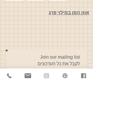
אוזן המן במילוי פרג
Join our mailing list
לקבל את כל העדכונים
I accept terms & conditions
View
terms of use
תרשמו אותי
תקנון האתר
אינסטגרם