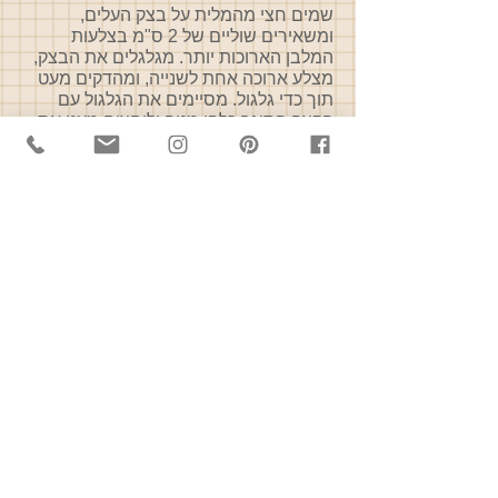
שמים חצי מהמלית על בצק העלים,
ומשאירים שוליים של 2 ס"מ בצלעות
המלבן הארוכות יותר. מגלגלים את הבצק,
מצלע ארוכה אחת לשנייה, ומהדקים מעט
תוך כדי גלגול. מסיימים את הגלגול עם
הקצה הסוגר כלפי מטה ולוחצים מעט את
הגלילה כלפי מטה לסגירה טובה.
פורסים את הגלילה לפרוסות בעובי 2 ס"מ.
את הצד שחתכנו מעמידים על נייר האפייה
במרווחים.
מורחים את הביצה מעל המאפה ומעבירים
לתנור שחומם מראש על חום של 190
מעלות ואופים 20-25 דקות או עד
שהמאפים מזהיבים ותפוחים.
זיגוג
: הסירופ נותן למאפים לחות ורכות,
לכן לא כדי לוותר על השלב הזה.
בסיר קטן שמים רבע כוס הסוכר ורבע כוס
המים ומחממים על להבה בנונית עד שכל
הסוכר נמס ומתקבל סירופ אחיד.