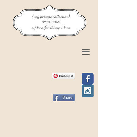
{my private collection}
אוסף פרטי
a place for things i love
Pinterest
Share
פוסט