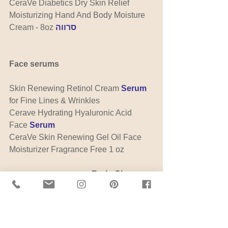
CeraVe Diabetics Dry Skin Relief 
Moisturizing Hand And Body Moisture 
סרווה
Cream - 8oz 
Face serums
Skin Renewing Retinol Cream 
Serum
for Fine Lines & Wrinkles
Cerave Hydrating Hyaluronic Acid 
Face 
Serum
CeraVe Skin Renewing Gel Oil Face 
Moisturizer Fragrance Free 1 oz
Body Cleansers
Cerave CeraVe 
Renewing
 SA Body 
Cleanser Fragrance Free Body Wash 
with Salicylic Acid
CeraVe 
Body Wash
 for Dry Skin | 10 