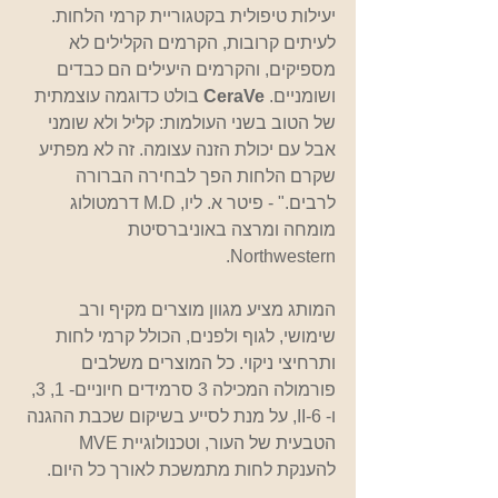
יעילות טיפולית בקטגוריית קרמי הלחות. 
לעיתים קרובות, הקרמים הקלילים לא 
מספיקים, והקרמים היעילים הם כבדים 
ושומניים. 
CeraVe
 בולט כדוגמה עוצמתית 
של הטוב בשני העולמות: קליל ולא שומני 
אבל עם יכולת הזנה עצומה. זה לא מפתיע 
שקרם הלחות הפך לבחירה הברורה 
לרבים." - פיטר א. ליו, M.D דרמטולוג 
מומחה ומרצה באוניברסיטת 
Northwestern.
המותג מציע מגוון מוצרים מקיף ורב 
שימושי, לגוף ולפנים, הכולל קרמי לחות 
ותרחיצי ניקוי. כל המוצרים משלבים 
פורמולה המכילה 3 סרמידים חיוניים- 1, 3, 
ו- 6-II, על מנת לסייע בשיקום שכבת ההגנה 
הטבעית של העור, וטכנולוגיית MVE 
להענקת לחות מתמשכת לאורך כל היום.