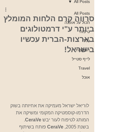
All Posts
All Posts
סרווה קרם הלחות המומלץ
הכול על אופנה
ביותר ע"י דרמטולוגים
טיפוח
בארצות-הברית עכשיו
כללי
בישראל!
המלצות
לייף סטייל
Travel
אוכל
לוריאל ישראל מעמיקה את אחיזתה בשוק 
הדרמו-קוסמטיקה המקומי ומשיקה את 
המותג לטיפוח לעור יבש 
CeraVe
.
בשנת 2005, 
CeraVe 
פותח בשיתוף 