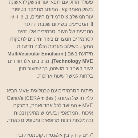
פעולה הדוק עם רופאי עור והושק לראשונה 
בשוק האמריקאי. המותג מתמקד בטיפוח 
עור המשלב 3 סרמידים חיוניים, 1, 3, ו- 6-
II, המסייעים בשיקום שכבת ההגנה 
הטבעית של העור. סרמידים אלו, זהים 
לסרמידים המצויים בעור וחיוניים לתפקודו 
התקין. בשילוב מערכת הולכה חדשנית 
הידועה בשם 
(MultiVesicular Emulsion 
Technology MVE)
, מרכיבים אלו חודרים 
לעור בשחרור מושהה, כך שהעור מוזן 
בלחות למשך שעות ארוכות.
פיתוח הסרמידים עם טכנולוגית MVE הביא 
ללידתו של המותג (CeraVe (CERAmides 
+ MVE המיועד לכל אחד ואחת, במרקם 
איכותי, המתאפיין בשימוש מהימן ובטוח 
ובהמלצות רבות מרופאים ומטופלים כאחד.
"קיים קו דק בין אלגנטיות קוסמטית ובין 