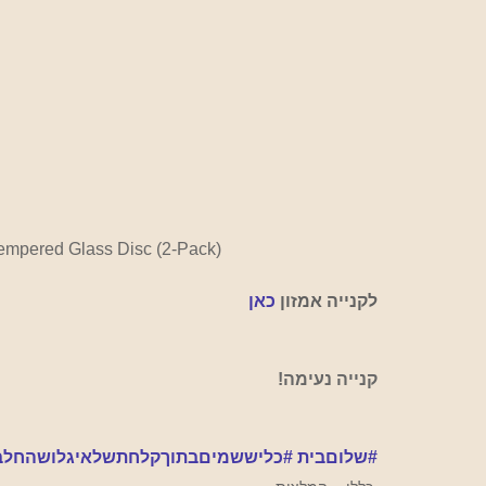
empered Glass Disc (2-Pack)
לקנייה אמזון 
כאן
קנייה נעימה!
#שלוםבית
#כליששמיםבתוךקלחתשלאיגלושהחלב