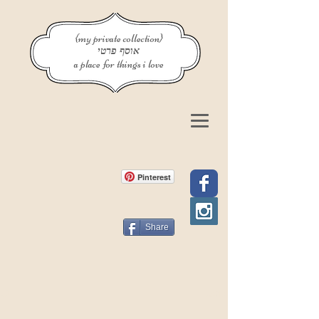
{my private collection}
אוסף פרטי
a place for things i love
Pinterest
Share
פוסט