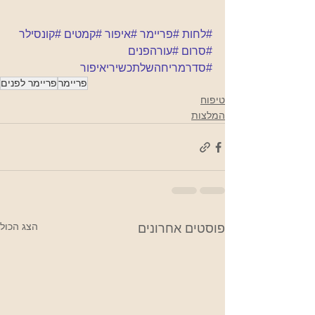
#לחות
#פריימר
#איפור
#קמטים
#קונסילר
#סרום
#עורהפנים
#סדרמריחהשלתכשיריאיפור
פריימר
פריימר לפנים
טיפוח
המלצות
הצג הכול
פוסטים אחרונים