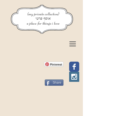
{my private collection}
אוסף פרטי
a place for things i love
Pinterest
Share
פוסט