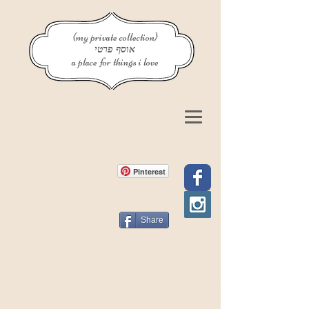
{my private collection}
אוסף פרטי
a place for things i love
Pinterest
Share
פוסט