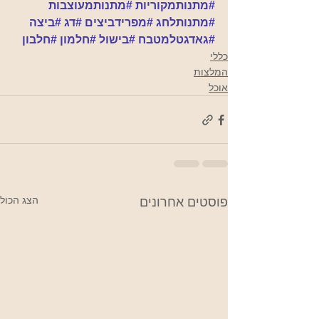
#מתנותמקוריות
#מתנותמעוצבות
#מתנותלחג
#מפרידביצים
#דג
#ביצה
#גאדגטלמטבח
#בישול
#חלמון
#חלבון
כללי
המלצות
אוכל
הצג הכול
פוסטים אחרונים