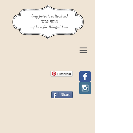
{my private collection}
אוסף פרטי
a place for things i love
Pinterest
Share
פוסט