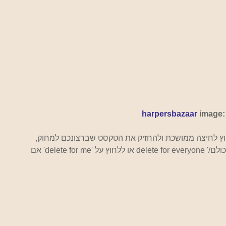
harpersbazaar 
image
חוץ לחיצה ממושכת ולהחזיק את הטקסט שברצונכם למחוק, 
ולאחר מכן לבחור 'מחק' מהתפריט ולאחר מכן 'מחק לכולם/' delete for everyone או ללחוץ על 'delete for me' אם 