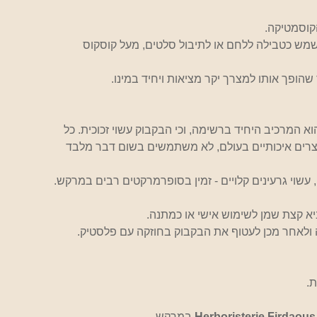
קוסמטיקה.
מש כטבילה ללחם או לתיבול סלטים, מעל קוסקוס 
ופך אותו למצרך יקר מציאות ויחיד במינו.
כיב שמן הארגן 100% שמן ארגן הוא המרכיב היחיד ברשימה, וכי הבקבוק עשוי זכוכית. כל 
רים איכותיים בעולם, לא משתמשים בשום דבר מלבד 
, עשוי גרעינים קלויים - זמין בסופרמרקטים רבים במרקש.
ביא קצת שמן לשימוש אישי או כמתנה. 
ולאחר מכן לעטוף את הבקבוק בחוזקה עם פלסטיק.
ת.
Herboristerie Firdaous
 במרקש.