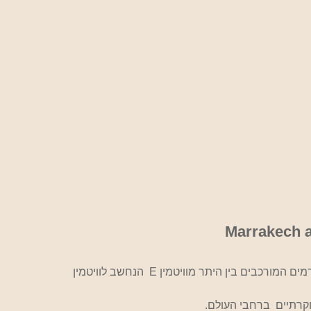
Marrakech a
בתחום הקוסמטי חברות קוסמטיקה רבות מפתחות קרמים המורכבים בין היתר מוויטמין E  הנחשב לוויטמין 
קרתיים  ברחבי העולם.