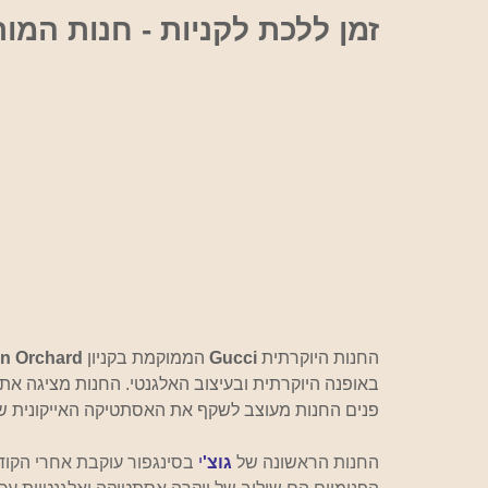
אוכל
זמן ללכת לקניות - חנות המותג גוצ'י ב
החנות היוקרתית 
Gucci 
הממוקמת בקניון 
on Orchard 
באופנה היוקרתית ובעיצוב האלגנטי. החנות מציגה את הק
פנים החנות מעוצב לשקף את האסתטיקה האייקונית של
החנות הראשונה של 
גוצ'
י 
בסינגפור עוקבת אחרי הקוד