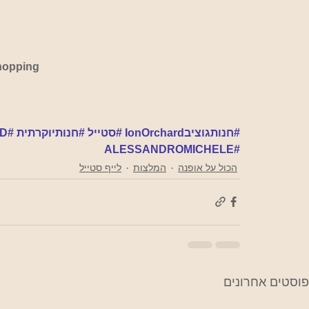
hopping
#חנותגוציבIonOrchard
#סטייל
#חנותיוקרתית
#GUCCI
D
#ALESSANDROMICHELE
הכול על אופנה
המלצות
לייף סטייל
פוסטים אחרונים