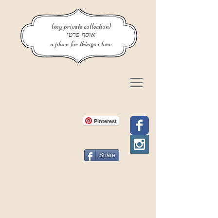
{my private collection}
אוסף פרטי
a place for things i love
Pinterest
Share
פוסט