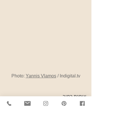
Photo: 
Yannis Vlamos
 / Indigital.tv
אופנת רחוב
שבוע Couture סתיו /חורף 2017- 2018 
מביא את בתי הקוטור הגדולים ביותר 
למסלולים בפריז, את הבנות היפות ביותר 
של המגזין ווג וסגנון הרחוב הטוב ביותר 