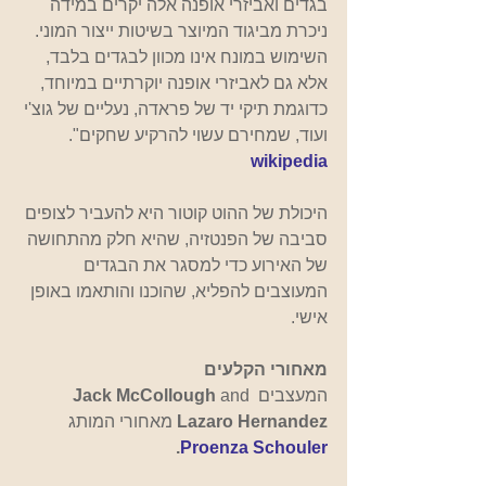
בגדים ואביזרי אופנה אלה יקרים במידה 
ניכרת מביגוד המיוצר בשיטות ייצור המוני. 
השימוש במונח אינו מכוון לבגדים בלבד, 
אלא גם לאביזרי אופנה יוקרתיים במיוחד, 
כדוגמת תיקי יד של פראדה, נעליים של גוצ'י 
ועוד, שמחירם עשוי להרקיע שחקים". 
wikipedia
היכולת של ההוט קוטור היא להעביר לצופים 
סביבה של הפנטזיה, שהיא חלק מהתחושה 
של האירוע כדי למסגר את הבגדים 
המעוצבים להפליא, שהוכנו והותאמו באופן 
אישי.
מאחורי הקלעים
המעצבים 
 and 
Jack McCollough
Lazaro Hernandez
 מאחורי המותג 
.
Proenza Schouler