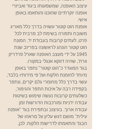
עיצוב האופנה, שמשמעותו ביגוד ואביזרי 
אופנה יוקרתיים שהוכנו והותאמו באופן 
אישי.
אופנת הוט קוטור עשויה בדרך כלל מאריג 
משובח ותפורה בשימת לב מרבית לכל 
פרט, לעתים קרובות בעבודת יד. המונח 
הוט קוטור הונהג לראשונה בפריזב שנת 
1945 על ידי מעצב האופנה שארל פרדריק 
וורת', שהיה דווקא אנגלי במקורו.
בגד המוגדר כ"הוט קוטור" נתפר באופן 
מיוחד להזמנת הלקוח ועל פי מידותיו בלבד, 
עשוי בדרך כלל מחומרי גלם יקרים, ונתפר 
בקפידה רבה על איכות התפר והגימור, 
כשלעתים קרובות נעשה שימוש בשיטות 
עבודה ידניות ומורכבות הדורשות זמן 
עבודה ארוך. בעיצוב ובתפירת בגד "אופנה 
עילית" מושם דגש עליון על מראהו של 
הבגד והתאמתו לדרישות הלקוח. לכן, 