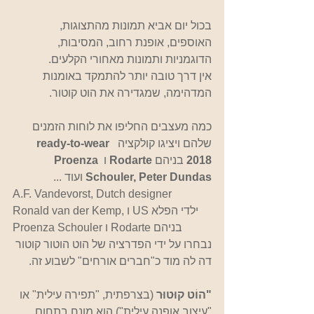
בכול יום אביא תמונות מהתצוגות, 
האוספים, אופנת רחוב, המסיבות, 
הדוגמניות ותמונות מאחורי הקלעים. 
אין דרך טובה יותר להתמקד באומנות 
המדהימה, שמגדירה את הוט קוטור.
כמה מעצבים החליפו את לוחות הזמנים 
שלהם ויציגו קולקציה 
 ready-to-wear 
2018
 בניהם 
Rodarte 
ו 
Proenza 
Schouler, Peter Dundas
 ועוד ...
A.F. Vandevorst, Dutch designer 
Ronald van der Kemp, ו US ילדי הפלא 
Proenza Schouler ו Rodarte בניהם
נבחרו על ידי הפדרציה של הוט הוטור קוטור 
דה לה מוד כ"חברים אורחים" לשבוע זה.   
"הוֹט קוּטוּר
 (בצרפתית, "תפירה עילית" או 
"עיצוב אופנה עילית") הוא מונח בתחום 