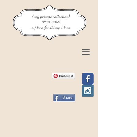
{my private collection}
אוסף פרטי
a place for things i love
Pinterest
Share
פוסט