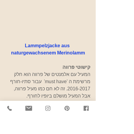
Lammpelzjacke aus 
naturgewachsenem Merinolamm
קישוטי פרווה
המעיל עם אלמנטים של פרווה הוא חלק 
מרשימת ה 'must have'  עבור סתיו-חורף 
2016-2017. זה לא חם כמו מעיל פרווה, 
אבל המעיל מושלם ביופיו לחורף.
צווארונים וחפתי פרווה הם המרכיב 
הפופולארי, אבל גם שרווליי פרווה הם פריט 
מיוחד מאוד. החשוב הוא שפרווה אינה 
בניגוד לצבע הבסיס של המעיל.