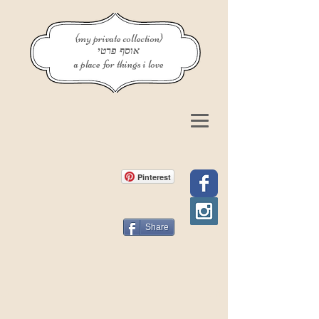
{my private collection}
אוסף פרטי
a place for things i love
Pinterest
Share
פוסט