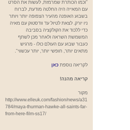
"וכמו הכותרת שמרמזת, לעשות את הסרט 
עם המאייה היה החלטה מודעת, לברוח 
בשבוע האופנה מהעיר הצפופה יותר ויותר 
ניו יורק. לצאת לטיול עד וודסטוק עם מאיה 
כדי ללכוד את הקולקציה בסביבה 
המשמשת השראה ולאחר מכן לשתף 
כעבור שבוע עם העולם כולו - מרגיש 
מתאים יותר, חופשי יותר, יותר עכשווי".
לקריאה נוספת 
כאן
קריאה מהנה!
מקור
http://www.elleuk.com/fashion/news/a31
784/maya-thurman-hawke-all-saints-far-
from-here-film-ss17/