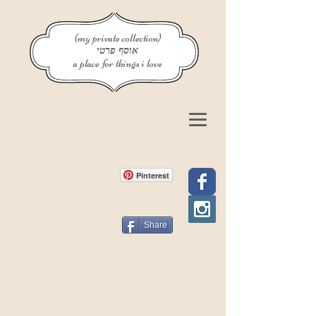
{my private collection}
אוסף פרטי
a place for things i love
Pinterest
Share
פוסט