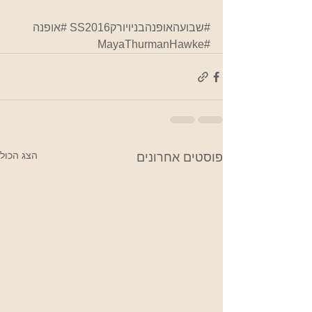
#שבועהאופנהבניויורקSS2016
#אופנה
#MayaThurmanHawke
הצג הכול
פוסטים אחרונים