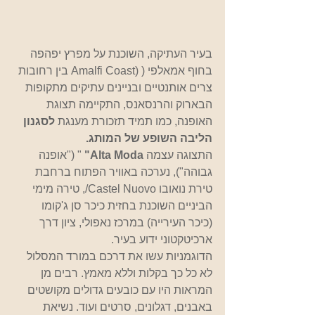
בעיר העתיקה, השוכנת על מפרץ יפהפה 
בחוף אמאלפי ( (Amalfi Coast בין רחובות 
צרים אותנטיים ובניינים עתיקים מתקופות 
הבארוק והרנסאנס, התקיימה תצוגת 
האופנה, כמו תמיד תזכורת מענגת 
לסגנון 
הליבה השופע של המותג.
התצוגה עצמה
 Alta Moda"
 " ("אופנה 
גבוהה"), נערכה באוויר הפתוח ברחבת 
טירת נואובו Castel Nuovo/, טירה מימי 
הביניים השוכנת בחזית כיכר סן ג'קומו 
(כיכר העירייה) במרכז נאפולי, ציון דרך 
ארכיטקטוני ידוע בעיר.
הדוגמניות עשו את דרכם במורד המסלול 
לא כל כך בקלות וללא מאמץ. רבים מן 
המראות היו עם כובעים גדולים מקושטים 
באבנים, דגלונים, סרטים ועוד. נשיאת 