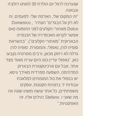
שנערכה לרגל יום הולדת 30 למותג דולצ'ה 
וגבאנה.
"זה המקום שלי, האדמה שלי. לפעמים, זה 
לא רק על הבגדים" הצהיר  ,Domenico 
Dolce מאחורי הקלעים לפני ההופעה (אם 
אפשר לקרוא האכסדרה של הכנסייה 
הבארוקית "מאחורי הקלעים"). "בהשראת 
סופיה לורן, נאפולי, והמסורת. סופיה לורן 
גדלה לא רחוק מכאן, ורבים מסרטיה נקבעו 
כאן. "נאפולי עדיין כמו היום ענייה מאוד מצד 
אחד, אבל עם ארכיטקטורת הבארוק 
המדהימה, השפעה ספרדית מאידך גיסא. 
יש בנפולי את כול המומחים למלאכת 
עבודות יד בחנויות הקטנות, עסקים 
משפחתיים, כל אחד עושה משהו שונה וזה 
מה שאני ו  Stefano רגילים אליו. זה 
האותנטיות."