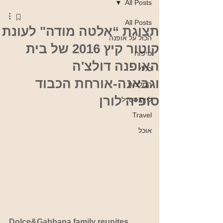
All Posts
All Posts
תצוגת “אלטה מודה" לעונת
הכול על אופנה
קוטור קיץ 2016 של בית
טיפוח
האופנה דולצ'ה
כללי
וגבאנה-אורחת הכבוד
המלצות
סופיה לורן
לייף סטייל
Travel
אוכל
Dolce&Gabbana family reunites 