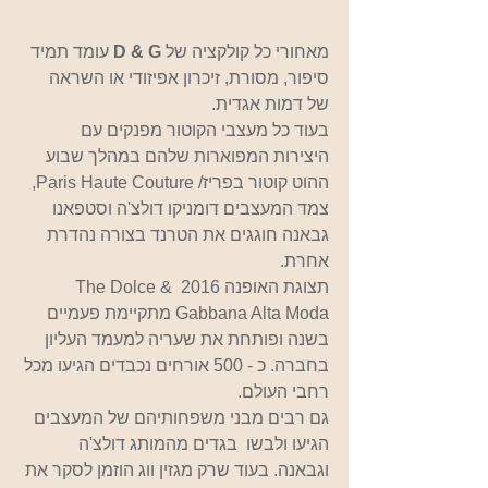
מאחורי כל קולקציה של 
D & G
 עומד תמיד 
סיפור, מסורת, זיכרון אפיזודי או השראה 
של דמות אגדית.
בעוד כל מעצבי הקוטור מפנקים עם 
היצירות המפוארות שלהם במהלך שבוע 
ההוט קוטור בפריז/ Paris Haute Couture, 
צמד המעצבים דומניקו דולצ'ה וסטפאנו 
גבאנה חוגגים את הטרנד בצורה נהדרת 
אחרת.
תצוגת האופנה 2016 The Dolce & 
Gabbana Alta Moda מתקיימת פעמיים 
בשנה ופותחת את שעריה למעמד העליון 
בחברה. כ - 500 אורחים נכבדים הגיעו מכל 
רחבי העולם.
גם רבים מבני משפחותיהם של המעצבים 
הגיעו ולבשו  בגדים מהמותג דולצ'ה 
וגבאנה. בעוד שרק מגזין ווג הוזמן לסקר את 