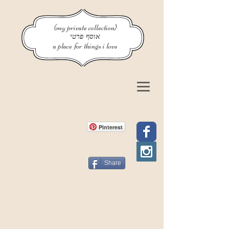
{my private collection}
אוסף פרטי
a place for things i love
Pinterest
Share
פוסט