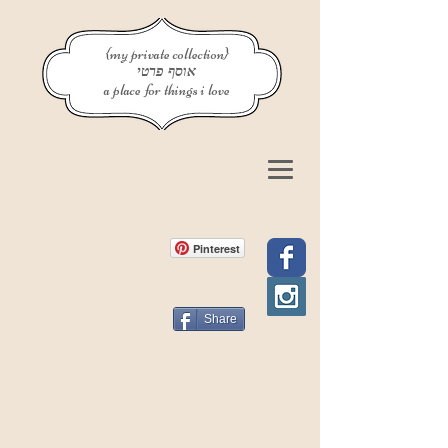
{my private collection}
אוסף פרטי
a place for things i love
Pinterest
Share
פוסט