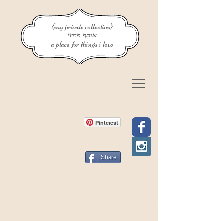
{my private collection}
אוסף פרטי
a place for things i love
Pinterest
Share
פוסט