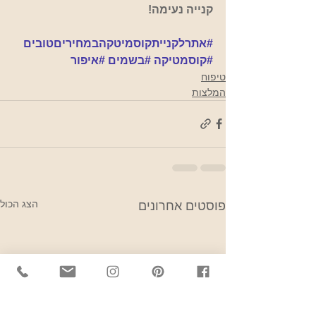
קנייה נעימה!
#אתרלקנייתקוסמיטקהבמחיריםטובים
#קוסמטיקה
#בשמים
#איפור
טיפוח
המלצות
הצג הכול
פוסטים אחרונים