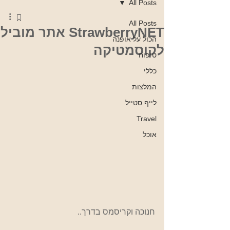
All Posts
All Posts
StrawberryNET אתר מוביל
הכול על אופנה
לקוסמטיקה
טיפוח
כללי
המלצות
לייף סטייל
Travel
אוכל
חנוכה וקריסמס בדרך..