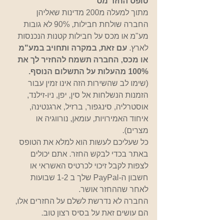
טופס החזר מס
מתוך למעלה מ200 מדינות שאליהן 
החברה שולחת חבילות, 90% לא גובות 
מע"מ או מכס על חבילות קטנות הנכנסות 
לארץ. 
עם זאת, במקרה ותחויב במע"מ 
או מכס, החברה תשמח להחזיר לך את 
100% מהעלות על התשלום הנוסף.
(שימו לב שהשירות הזה אינו זמין עבור 
הזמנות הנשלחות אל סין, יפן, ניו-זילנד, 
אוסטרליה, סינגפור, ברזיל, ארגנטינה, 
איחוד האמירויות, עומאן, נורווגיה או 
מצרים).
כל שעליכם לעשות הוא למלא את הטופס 
באתר בכדי לבקש החזר. אתם יכולים 
לצפות לקבל זיכוי לכרטיס האשראי או 
חשבון ה-PayPal שלך ב 1-2 שבועות 
לאחר שההחזר אושר.
החברה לא נדרשת לשלם על החזרים אלו, 
הם עושים זאת על בסיס רצון טוב.