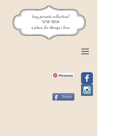
{my private collection}
אוסף פרטי
a place for things i love
Pinterest
Share
פוסט