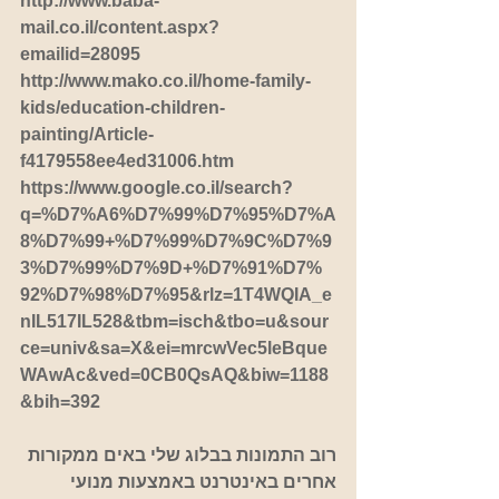
http://www.baba-
mail.co.il/content.aspx?
emailid=28095
http://www.mako.co.il/home-family-
kids/education-children-
painting/Article-
f4179558ee4ed31006.htm
https://www.google.co.il/search?
q=%D7%A6%D7%99%D7%95%D7%A
8%D7%99+%D7%99%D7%9C%D7%9
3%D7%99%D7%9D+%D7%91%D7%
92%D7%98%D7%95&rlz=1T4WQIA_e
nIL517IL528&tbm=isch&tbo=u&sour
ce=univ&sa=X&ei=mrcwVec5leBque
WAwAc&ved=0CB0QsAQ&biw=1188
&bih=392
רוב התמונות בבלוג שלי באים ממקורות 
אחרים באינטרנט באמצעות מנועי 