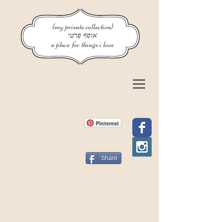
{my private collection}
אוסף פרטי
a place for things i love
Pinterest
Share
פוסט