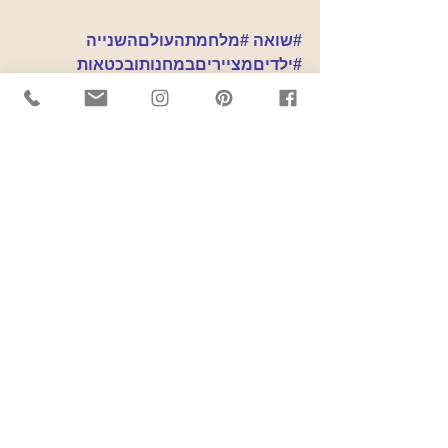
#שואה
#מלחמתהעולםהשנייה
#ילדיםמצייריםבמחנותובכטאות
כללי
הצג הכול
פוסטים אחרונים