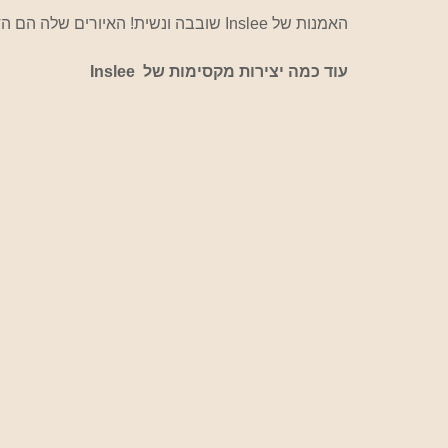
האמנות של Inslee שובבה ונשית! האיורים שלה הם הדברים הכי חמודים שראיתי בזמן האחרון.
עוד כמה יצירות מקסימות של  Inslee