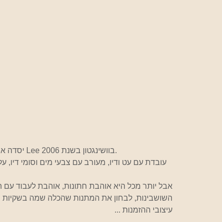
Inslee יסדה את המותג ואתר האינטרנט בזמן לימודיה באוניברסיטת Lee בוושינגטון בשנת 2006.
אבל יותר מכל היא אוהבת חתונות, אוהבת לעבוד עם הכ
השושבינות, לבחון את המתנות שהכלה שמה בשקיות הב
עיצובי ההזמנות ...