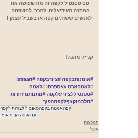
סט סטנסיל לקפה זה מה שעושה את 
המתנה האידיאלית, לחבר, למשפחה, 
לאנשים ששותים קפה או בשביל עצמך!
קנייה מהנה!
#אומנותבקפה
#ציורבקפה
#latteart
#לאטהארט
#אספרסו
#לאטה
#סטנסיללציורעלקפה
#מתנותמיוחדות
#חלבמוקצףלקפההפוך
קפה
אמנות בקפה
סאנסיל לצורות לקפה
יום הקפה הבינלאומי
המלצות
אוכל