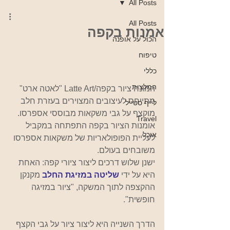
All Posts
All Posts
אמנות בקפה
הכול על אופנה
טיפוח
כללי
המלצות
המונח ציור בקפה/Latte Art "לאטה ארט" 
מתייחס לעיצובים המצוירים בעזרת חלב 
לייף סטייל
מוקצף על גבי משקאות מבוססי אספרסו. 
Travel
אומנות הציור בקפה התפתחה במקביל 
אוכל
לעליית הפופולאריות של משקאות אספרסו 
משובחים בעולם.
ישנן שלוש דרכים ליצור ציורי קפה: האחת 
היא על ידי 
שליטה במזיגת החלב
 מקנקן 
ההקצפה לתוך המשקה, "ציור במזיגה 
חופשית".
הדרך השנייה היא ליצור ציור על גבי הקצף 