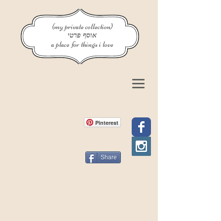
{my private collection}
אוסף פרטי
a place for things i love
Pinterest
Share
פוסט