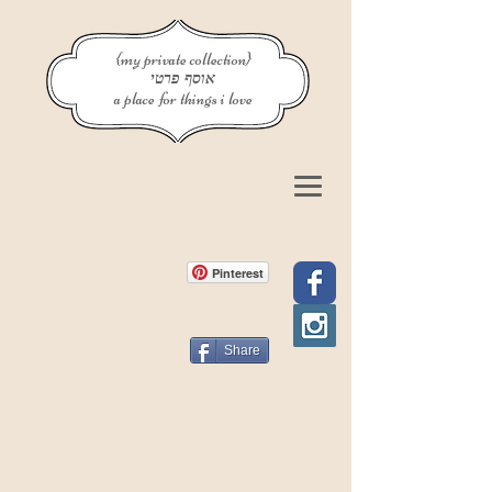
{my private collection}
אוסף פרטי
a place for things i love
Pinterest
Share
פוסט