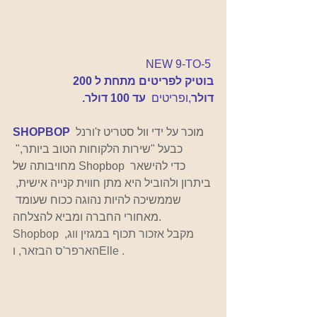
 NEW 9-TO-5
בוטיק לפריטים מתחת ל 200 
דולר
,ו
פריטים
  עד 100 דולר
.
 מוכר על ידי וול סטריט ז'ורנל 
SHOPBOP
כבעל "שירות הלקוחות הטוב ביותר," 
מחויבותה של Shopbop כדי להישאר 
ביתרון ולהוביל היא מתן חווית קנייה אישית, 
שממשיכה להיות נהוגה ככוח שעומד 
מאחורי החברה ומביא להצלחה.
Shopbop מקבל אזכור תכוף במגזין ווג, 
הארפר'ס הבזאר, וElle .