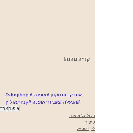
קנייה מהנה!
#אתרקניותמקוון
#אופנה
#shopbop
#הנעלה
#אביזריאופנה
#קניותאוליין
אופנה
אתר
הכול על אופנה
טיפוח
לייף סטייל