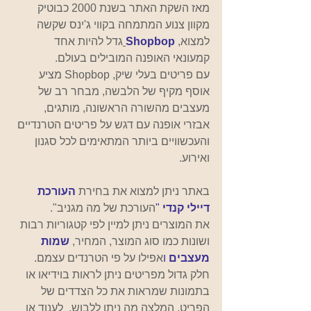
מאז השקת האתר בשנת 2000 כבוטיק 
מקוון צנוע המתמחה בקווי ג'ינס שקשה 
למצוא,
Shopbop
גדל להיות אחד 
קמעונאי האופנה המובילים בעולם.
עם פריטים בעלי שיק, Shopbop מציע 
אוסף מקיף של הלבשה, מבחר רב של 
מעצבים מהשורה הראשונה, מותגים, 
אבזרי אופנה עם דגש על פריטים הטרנדיים 
והעכשוויים ביותר המתאימים לכל סגנון 
ואירוע.
באתר ניתן למצוא את בחירת 
העורכת 
דיילי קנדי
"
העורכת של מה מגניב".
את המוצרים ניתן למיין לפי קטגוריות רבות 
ושונות כמו סוג המוצר, המחיר,
שמות 
מעצבים
 ו
אפילו על פי הטרנדים עצמם.
חלק גדול מפריטים ניתן לראות בוידיאו או 
בתמונות שמראות את כל הצדדים של 
הפריט, המלצה מה ניתן ללבוש,  לענוד או 