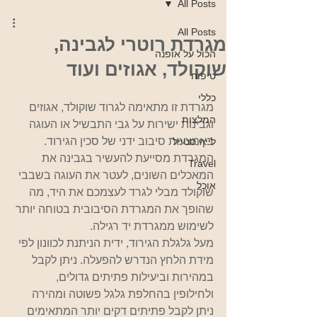
All Posts
All Posts
מגרדת רוטרי לגבינה,
הכול על אופנה
שוקולד, אגוזים ועוד
טיפוח
כללי
מגרדת זו מתאימה לגרוד שוקולד, אגוזים 
המלצות
וגבינות ישירות על גבי התבשיל או העוגה 
באמצעות סיבוב ידני של סכין הגירוד.
לייף סטייל
המגרדת מסייעת להעשיר בגבינה את 
Travel
המאכלים השונים, לעטר את העוגה בשבבי 
אוכל
שוקולד מבלי לגרד לעצמכם את היד, מה 
שהופך את המגרדת הסיבובית בטוחה יותר 
לשימוש ממגרדת יד רגילה.
מעל גלגלת הגירוד, ידית הניתנת לכוונון לפי 
מידת הלחץ הנדרש להפעלה. ניתן לקבל 
במהירות וביעילות פתיתים גדולים, 
ולחילופין בהחלפת גלגל פשוטה ומהירה 
ניתן לקבל פתיתים דקים יותר המתאימים 