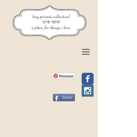
{my private collection}
אוסף פרטי
a place for things i love
Pinterest
Share
פוסט