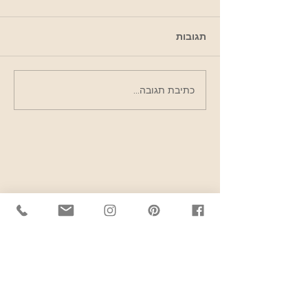
תגובות
לחגוג את יום האישה
כתיבת תגובה...
הבינלאומי במילנו