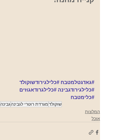
#גאדגטלמטבח
#כלילגירודשוקולד
#כלילגירודגבינה
#כלילגרודאגוזים
#כלימטבח
שוקולד
מגרדת רוטרי לגבינה
גבינה
המלצות
אוכל