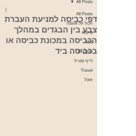
All Posts
All Posts
דפי כביסה למניעת העברת
הכול על אופנה
צבע בין הבגדים במהלך
טיפוח
הכביסה במכונת כביסה או
כללי
בכביסה ביד
המלצות
לייף סטייל
Travel
אוכל