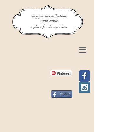
{my private collection}
אוסף פרטי
a place for things i love
Pinterest
Share
פוסט