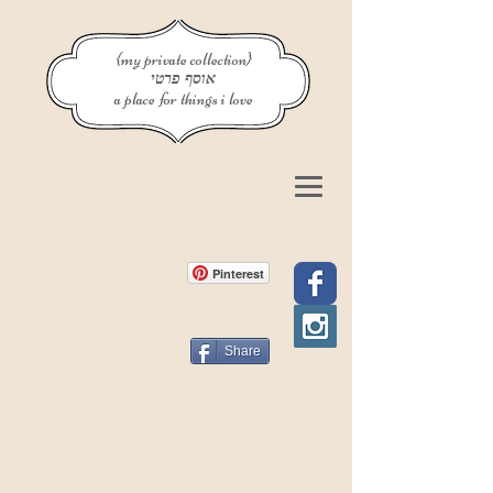
{my private collection}
אוסף פרטי
a place for things i love
Pinterest
Share
פוסט