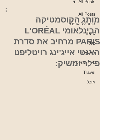
All Posts
All Posts
מותג הקוסמטיקה
הכול על אופנה
הבינלאומי L'ORÉAL
טיפוח
PARIS מרחיב את סדרת
כללי
האנטי אייג'ינג רויטליפט
המלצות
פילר ומשיק:
לייף סטייל
Travel
אוכל